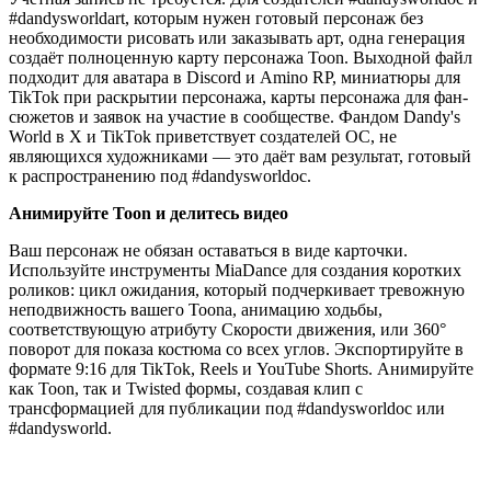
#dandysworldart, которым нужен готовый персонаж без
необходимости рисовать или заказывать арт, одна генерация
создаёт полноценную карту персонажа Toon. Выходной файл
подходит для аватара в Discord и Amino RP, миниатюры для
TikTok при раскрытии персонажа, карты персонажа для фан-
сюжетов и заявок на участие в сообществе. Фандом Dandy's
World в X и TikTok приветствует создателей ОС, не
являющихся художниками — это даёт вам результат, готовый
к распространению под #dandysworldoc.
Анимируйте Toon и делитесь видео
Ваш персонаж не обязан оставаться в виде карточки.
Используйте инструменты MiaDance для создания коротких
роликов: цикл ожидания, который подчеркивает тревожную
неподвижность вашего Toona, анимацию ходьбы,
соответствующую атрибуту Скорости движения, или 360°
поворот для показа костюма со всех углов. Экспортируйте в
формате 9:16 для TikTok, Reels и YouTube Shorts. Анимируйте
как Toon, так и Twisted формы, создавая клип с
трансформацией для публикации под #dandysworldoc или
#dandysworld.