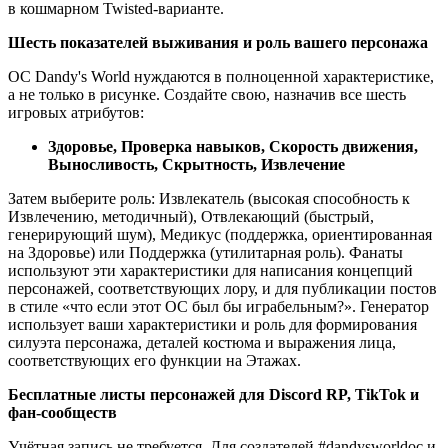
в кошмарном Twisted-варианте.
Шесть показателей выживания и роль вашего персонажа
ОС Dandy's World нуждаются в полноценной характеристике,
а не только в рисунке. Создайте свою, назначив все шесть
игровых атрибутов:
Здоровье, Проверка навыков, Скорость движения,
Выносливость, Скрытность, Извлечение
Затем выберите роль: Извлекатель (высокая способность к
Извлечению, методичный), Отвлекающий (быстрый,
генерирующий шум), Медикус (поддержка, ориентированная
на Здоровье) или Поддержка (утилитарная роль). Фанаты
используют эти характеристики для написания концепций
персонажей, соответствующих лору, и для публикации постов
в стиле «что если этот ОС был бы играбельным?». Генератор
использует ваши характеристики и роль для формирования
силуэта персонажа, деталей костюма и выражения лица,
соответствующих его функции на Этажах.
Бесплатные листы персонажей для Discord RP, TikTok и
фан-сообществ
Учётная запись не требуется. Для создателей #dandysworldoc и