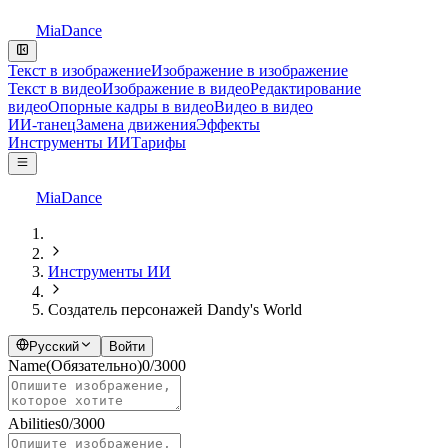
MiaDance
Текст в изображение
Изображение в изображение
Текст в видео
Изображение в видео
Редактирование
видео
Опорные кадры в видео
Видео в видео
ИИ-танец
Замена движения
Эффекты
Инструменты ИИ
Тарифы
MiaDance
Инструменты ИИ
Создатель персонажей Dandy's World
Русский
Войти
Name
(Обязательно)
0
/
3000
Abilities
0
/
3000