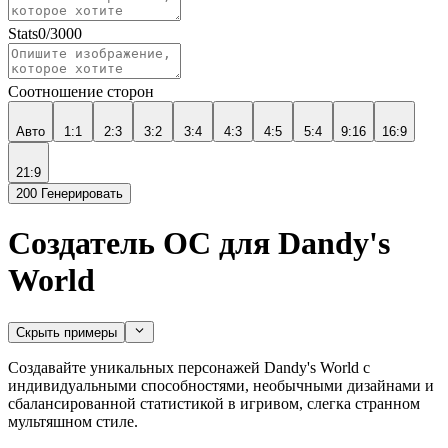
Stats
0
/
3000
Соотношение сторон
Авто
1:1
2:3
3:2
3:4
4:3
4:5
5:4
9:16
16:9
21:9
200
Генерировать
Создатель OC для Dandy's
World
Скрыть примеры
Создавайте уникальных персонажей Dandy's World с
индивидуальными способностями, необычными дизайнами и
сбалансированной статистикой в игривом, слегка странном
мультяшном стиле.