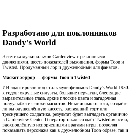
Разработано для поклонников
Dandy's World
Эстетика мультфильмов Gardenview с резиновыми
движениями, шесть показателей выживания, формы Toon и
Twisted. Продуманный лор и дружелюбный для фанатов.
Маскот-хоррор — формы Toon и Twisted
ИИ адаптирован под стиль мультфильмов Dandy's World 1930-
х годов: округлые силуэты, большие перчатки, блестящие
выразительные глаза, яркие плоские цвета и загадочная
полуулыбка из эпохи маскотов. Независимо от того, создаёте
ли вы одушевлённую кассету, растаявший торт или
треснувшего солдатика, результат будет выглядеть органично
в Gardenview Center. Генератор также создаёт Twisted-версию,
вдохновлённую испорченными врагами игры, позволяя
показывать персонажа как в дружелюбном Toon-образе, так и