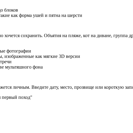
до блоков
такие как форма ушей и пятна на шерсти
о хочется сохранить. Объятия на пляже, кот на диване, группа 
ные фотографии
ы, изображенные как мягкие 3D версии
стречи
тве мультяшного фона
ется личным. Введите дату, место, прозвище или короткую запис
ш первый поход"