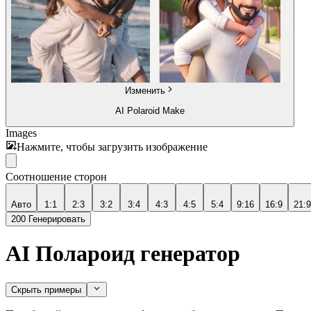
Изменить
AI Polaroid Make
Images
Нажмите, чтобы загрузить изображение
Соотношение сторон
Авто
1:1
2:3
3:2
3:4
4:3
4:5
5:4
9:16
16:9
21:9
200
Генерировать
AI Полароид генератор
Скрыть примеры