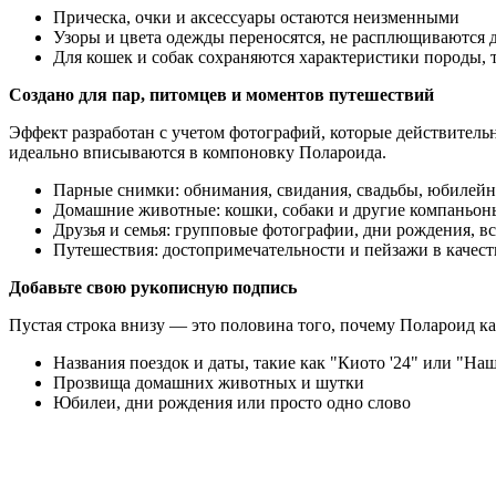
Прическа, очки и аксессуары остаются неизменными
Узоры и цвета одежды переносятся, не расплющиваются 
Для кошек и собак сохраняются характеристики породы, 
Создано для пар, питомцев и моментов путешествий
Эффект разработан с учетом фотографий, которые действительн
идеально вписываются в компоновку Полароида.
Парные снимки: обнимания, свидания, свадьбы, юбилей
Домашние животные: кошки, собаки и другие компаньон
Друзья и семья: групповые фотографии, дни рождения, в
Путешествия: достопримечательности и пейзажи в качес
Добавьте свою рукописную подпись
Пустая строка внизу — это половина того, почему Полароид каж
Названия поездок и даты, такие как "Киото '24" или "На
Прозвища домашних животных и шутки
Юбилеи, дни рождения или просто одно слово