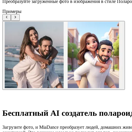
Преобразуйте загруженные фото в изображения в стиле Полар
Примеры
Бесплатный AI создатель поларои
Загрузите фото, и MiaDance преобразует людей, домашних жив