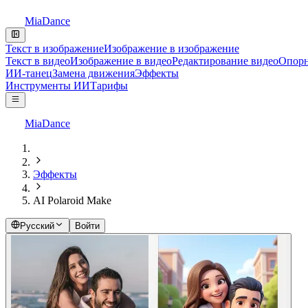
MiaDance
Текст в изображение
Изображение в изображение
Текст в видео
Изображение в видео
Редактирование видео
Опорн
ИИ-танец
Замена движения
Эффекты
Инструменты ИИ
Тарифы
MiaDance
Эффекты
AI Polaroid Make
Русский
Войти