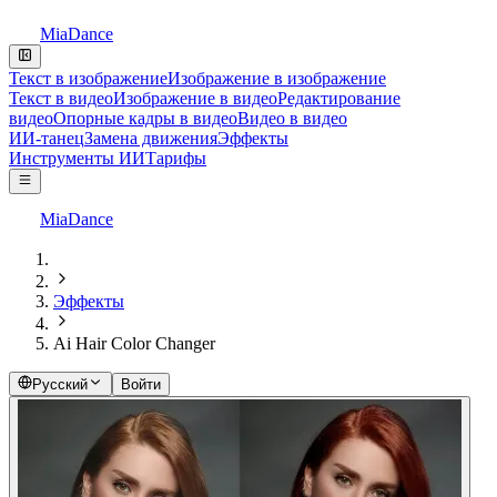
MiaDance
Текст в изображение
Изображение в изображение
Текст в видео
Изображение в видео
Редактирование
видео
Опорные кадры в видео
Видео в видео
ИИ-танец
Замена движения
Эффекты
Инструменты ИИ
Тарифы
MiaDance
Эффекты
Ai Hair Color Changer
Русский
Войти