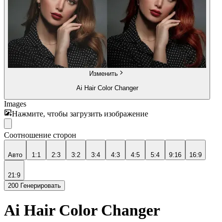
Изменить
Ai Hair Color Changer
Images
Нажмите, чтобы загрузить изображение
Соотношение сторон
Авто
1:1
2:3
3:2
3:4
4:3
4:5
5:4
9:16
16:9
21:9
200
Генерировать
Ai Hair Color Changer