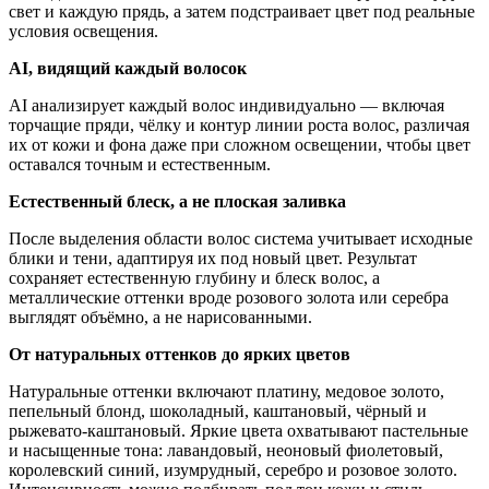
свет и каждую прядь, а затем подстраивает цвет под реальные
условия освещения.
AI, видящий каждый волосок
AI анализирует каждый волос индивидуально — включая
торчащие пряди, чёлку и контур линии роста волос, различая
их от кожи и фона даже при сложном освещении, чтобы цвет
оставался точным и естественным.
Естественный блеск, а не плоская заливка
После выделения области волос система учитывает исходные
блики и тени, адаптируя их под новый цвет. Результат
сохраняет естественную глубину и блеск волос, а
металлические оттенки вроде розового золота или серебра
выглядят объёмно, а не нарисованными.
От натуральных оттенков до ярких цветов
Натуральные оттенки включают платину, медовое золото,
пепельный блонд, шоколадный, каштановый, чёрный и
рыжевато-каштановый. Яркие цвета охватывают пастельные
и насыщенные тона: лавандовый, неоновый фиолетовый,
королевский синий, изумрудный, серебро и розовое золото.