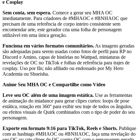
e Cosplay
Sem conta, sem espera.
Comece a gerar seu MHA OC
imediatamente. Para criadores de #MHAOC e #BNHAOC que
precisam de uma referência de corpo inteiro consistente sem
encomendar arte, este gerador cria uma folha de personagem
utilizável em uma única geração.
Funciona em vários formatos comunitários.
As imagens geradas
são adequadas para serem usadas como fotos de perfil para RP no
Discord e Amino, capas de histórias no Wattpad, miniaturas de
revelações de OC no TikTok e folhas de referência para trajes de
cosplay. Uso por fãs; não afiliado ou endossado por My Hero
Academia ou Shueisha.
Anime Seu MHA OC e Compartilhe como Vídeo
Leve seu OC além de uma imagem estática.
Use as ferramentas
de animação do miadance para gerar clipes curtos: loops de pose
estática, rotação em 360° para exibir seu traje de todos os ângulos,
ou efeitos visuais de Quirk combinados com o tipo de poder do seu
personagem.
Exporte em formato 9:16 para TikTok, Reels e Shorts.
Publique
com as hashtags #MHAOC ou #BNHAOC, faça uma revelação do
seu OC ou crie clipes de OC contra OC com o personagem gerado.