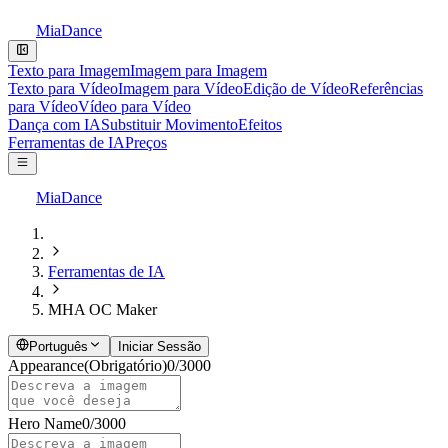
MiaDance
Texto para Imagem
Imagem para Imagem
Texto para Vídeo
Imagem para Vídeo
Edição de Vídeo
Referências
para Vídeo
Vídeo para Vídeo
Dança com IA
Substituir Movimento
Efeitos
Ferramentas de IA
Preços
MiaDance
Ferramentas de IA
MHA OC Maker
Português
Iniciar Sessão
Appearance
(Obrigatório)
0
/
3000
Hero Name
0
/
3000