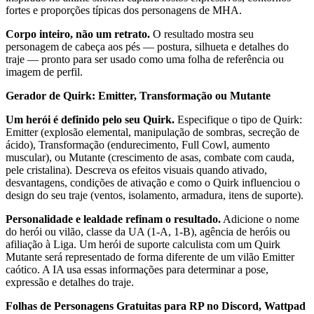
fortes e proporções típicas dos personagens de MHA.
Corpo inteiro, não um retrato.
O resultado mostra seu
personagem de cabeça aos pés — postura, silhueta e detalhes do
traje — pronto para ser usado como uma folha de referência ou
imagem de perfil.
Gerador de Quirk: Emitter, Transformação ou Mutante
Um herói é definido pelo seu Quirk.
Especifique o tipo de Quirk:
Emitter (explosão elemental, manipulação de sombras, secreção de
ácido), Transformação (endurecimento, Full Cowl, aumento
muscular), ou Mutante (crescimento de asas, combate com cauda,
pele cristalina). Descreva os efeitos visuais quando ativado,
desvantagens, condições de ativação e como o Quirk influenciou o
design do seu traje (ventos, isolamento, armadura, itens de suporte).
Personalidade e lealdade refinam o resultado.
Adicione o nome
do herói ou vilão, classe da UA (1-A, 1-B), agência de heróis ou
afiliação à Liga. Um herói de suporte calculista com um Quirk
Mutante será representado de forma diferente de um vilão Emitter
caótico. A IA usa essas informações para determinar a pose,
expressão e detalhes do traje.
Folhas de Personagens Gratuitas para RP no Discord, Wattpad