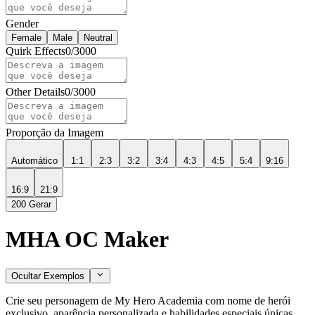
Gender
Female
Male
Neutral
Quirk Effects
0
/
3000
Other Details
0
/
3000
Proporção da Imagem
Automático
1:1
2:3
3:2
3:4
4:3
4:5
5:4
9:16
16:9
21:9
200
Gerar
MHA OC Maker
Ocultar Exemplos
Crie seu personagem de My Hero Academia com nome de herói
exclusivo, aparência personalizada e habilidades especiais únicas.