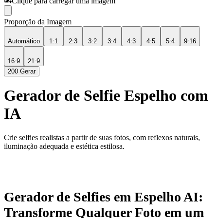
Clique para carregar uma imagem
Proporção da Imagem
Automático
1:1
2:3
3:2
3:4
4:3
4:5
5:4
9:16
16:9
21:9
200
Gerar
Gerador de Selfie Espelho com
IA
Crie selfies realistas a partir de suas fotos, com reflexos naturais,
iluminação adequada e estética estilosa.
Gerador de Selfies em Espelho AI:
Transforme Qualquer Foto em um