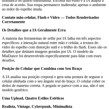
dramática ou quarto minimalista. Escolha um estilo e a IA adapta a
cena de acordo. Sua roupa permanece inalterada; apenas o ambiente
ao redor do espelho muda.
Contato mão-celular, Flash e Vidro — Todos Renderizados
Corretamente
Os Detalhes que a IA Geralmente Erra
A maioria das ferramentas de selfie por IA falha em três aspectos
específicos: a interação natural entre mão e celular, a textura do
vidro do espelho com distorção sutil e o brilho do flash. Esses são os
detalhes que delatam imagens geradas por IA. O modelo da
MiaDance foi desenvolvido especificamente para lidar com esses
desafios.
Posição do Celular que Combina com Seu Braço
A IA analisa sua posição corporal e gera uma postura de segurar o
celular alinhada com o seu ângulo real do braço. O celular cobre os
dedos de maneira correta. A pegada se parece com a sua, não é um
modelo genérico.
Uma Upload, Quatro Estilos Estéticos
Realista, Vintage, Cyberpunk, Minimalista