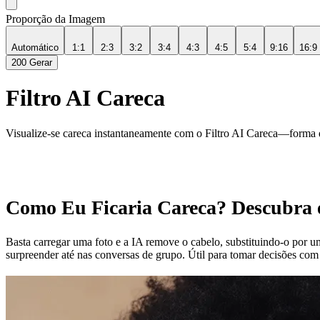
Proporção da Imagem
Automático
1:1
2:3
3:2
3:4
4:3
4:5
5:4
9:16
16:9
200
Gerar
Filtro AI Careca
Visualize-se careca instantaneamente com o Filtro AI Careca—forma da
Como Eu Ficaria Careca? Descubra 
Basta carregar uma foto e a IA remove o cabelo, substituindo-o por u
surpreender até nas conversas de grupo. Útil para tomar decisões com