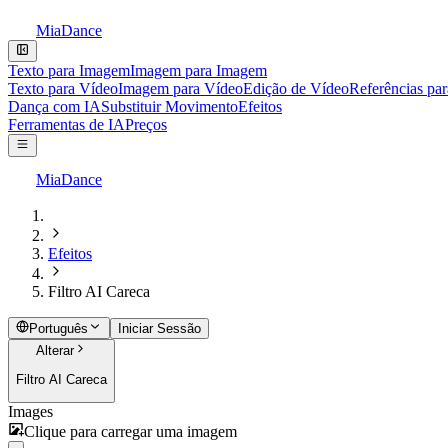
MiaDance
Texto para Imagem
Imagem para Imagem
Texto para Vídeo
Imagem para Vídeo
Edição de Vídeo
Referências pa
Dança com IA
Substituir Movimento
Efeitos
Ferramentas de IA
Preços
MiaDance
Efeitos
Filtro AI Careca
Português
Iniciar Sessão
Alterar
Filtro AI Careca
Images
Clique para carregar uma imagem