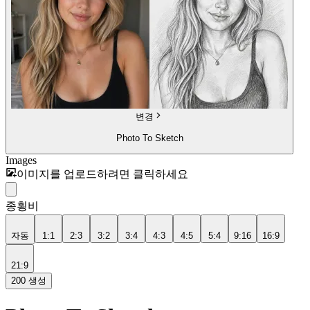
변경
Photo To Sketch
Images
이미지를 업로드하려면 클릭하세요
종횡비
자동
1:1
2:3
3:2
3:4
4:3
4:5
5:4
9:16
16:9
21:9
200
생성