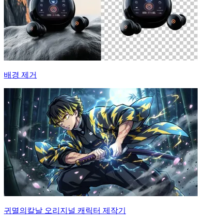
배경 제거
귀멸의칼날 오리지널 캐릭터 제작기