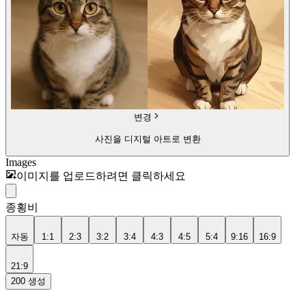
변경
사진을 디지털 아트로 변환
Images
이미지를 업로드하려면 클릭하세요
종횡비
자동
1:1
2:3
3:2
3:4
4:3
4:5
5:4
9:16
16:9
21:9
200
생성