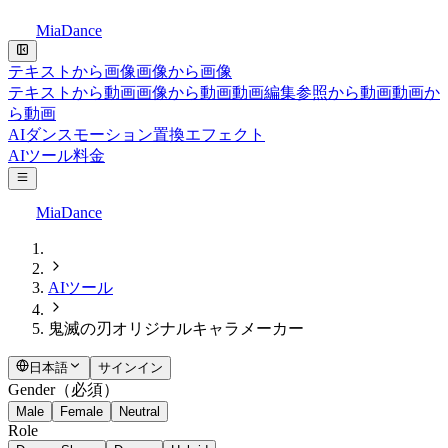
MiaDance
テキストから画像
画像から画像
テキストから動画
画像から動画
動画編集
参照から動画
動画か
ら動画
AIダンス
モーション置換
エフェクト
AIツール
料金
MiaDance
AIツール
鬼滅の刃オリジナルキャラメーカー
日本語
サインイン
Gender
（必須）
Male
Female
Neutral
Role