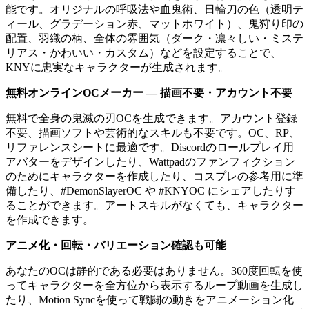
能です。オリジナルの呼吸法や血鬼術、日輪刀の色（透明テ
ィール、グラデーション赤、マットホワイト）、鬼狩り印の
配置、羽織の柄、全体の雰囲気（ダーク・凛々しい・ミステ
リアス・かわいい・カスタム）などを設定することで、
KNYに忠実なキャラクターが生成されます。
無料オンラインOCメーカー — 描画不要・アカウント不要
無料で全身の鬼滅の刃OCを生成できます。アカウント登録
不要、描画ソフトや芸術的なスキルも不要です。OC、RP、
リファレンスシートに最適です。Discordのロールプレイ用
アバターをデザインしたり、Wattpadのファンフィクション
のためにキャラクターを作成したり、コスプレの参考用に準
備したり、#DemonSlayerOC や #KNYOC にシェアしたりす
ることができます。アートスキルがなくても、キャラクター
を作成できます。
アニメ化・回転・バリエーション確認も可能
あなたのOCは静的である必要はありません。360度回転を使
ってキャラクターを全方位から表示するループ動画を生成し
たり、Motion Syncを使って戦闘の動きをアニメーション化