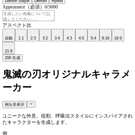
Demon Slayer
Demon
Hybrid
Appearance
（必須）
0
/
3000
アスペクト比
自動
1:1
2:3
3:2
3:4
4:3
4:5
5:4
9:16
16:9
21:9
200
生成
鬼滅の刃オリジナルキャラメ
ーカー
例を非表示
ユニークな外見、役割、呼吸法スタイルにインスパイアされ
たキャラクターを生成します。
例