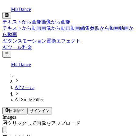
MiaDance
テキストから画像
画像から画像
テキストから動画
画像から動画
動画編集
参照から動画
動画か
ら動画
AIダンス
モーション置換
エフェクト
AIツール
料金
MiaDance
AIツール
AI Smile Filter
日本語
サインイン
Images
クリックして画像をアップロード