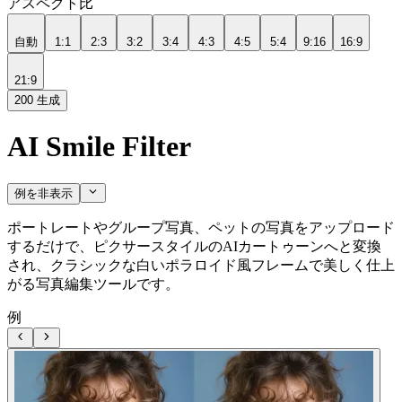
アスペクト比
自動
1:1
2:3
3:2
3:4
4:3
4:5
5:4
9:16
16:9
21:9
200
生成
AI Smile Filter
例を非表示
ポートレートやグループ写真、ペットの写真をアップロード
するだけで、ピクサースタイルのAIカートゥーンへと変換
され、クラシックな白いポラロイド風フレームで美しく仕上
がる写真編集ツールです。
例