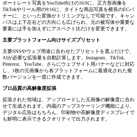
ポートレート写真をYouTube向けの16:9に、正方形画像を
TikTokやリール用の9:16に、タイトな商品写真を横長のECバ
ナーに、といった変換がトリミングなしで可能です。キャン
バスは上下左右どの方向にも広げられ、元の被写体や重要な
要素には手を加えずにアスペクト比だけを変更できます。
主要プラットフォーム向けサイズプリセット
主要SNSやウェブ用途に合わせたプリセットを選ぶだけで、
AIが必要な拡張量を自動計算します。Instagram、TikTok、
Pinterest、YouTube、さらにウェブサイト用バナーなどに対応
し、1枚の元画像から各プラットフォームに最適化された複
数バージョンを一度に作成できます。
プロ品質の高解像度拡張
拡張された領域は、アップロードした元画像の解像度に合わ
せて生成されます。内蔵のアップスケーリング機能により、
デジタル広告はもちろん、印刷物や高解像度ディスプレイで
も鮮明に表示できるクオリティで出力されます。