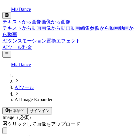
MiaDance
テキストから画像
画像から画像
テキストから動画
画像から動画
動画編集
参照から動画
動画か
ら動画
AIダンス
モーション置換
エフェクト
AIツール
料金
MiaDance
AIツール
AI Image Expander
日本語
サインイン
Image
（必須）
クリックして画像をアップロード