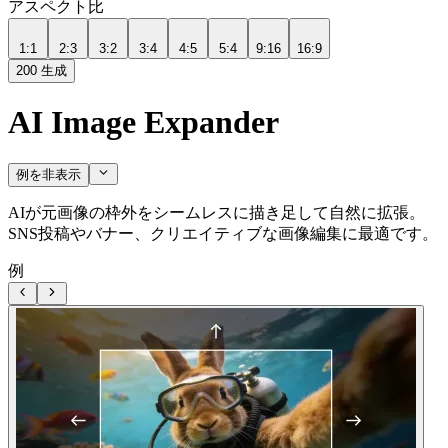
アスペクト比
1:1
2:3
3:2
3:4
4:5
5:4
9:16
16:9
200
生成
AI Image Expander
例を非表示
AIが元画像の枠外をシームレスに描き足して自然に拡張。
SNS投稿やバナー、クリエイティブな画像編集に最適です。
例