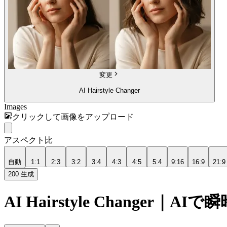
変更
AI Hairstyle Changer
Images
クリックして画像をアップロード
アスペクト比
自動
1:1
2:3
3:2
3:4
4:3
4:5
5:4
9:16
16:9
21:9
200
生成
AI Hairstyle Changer｜