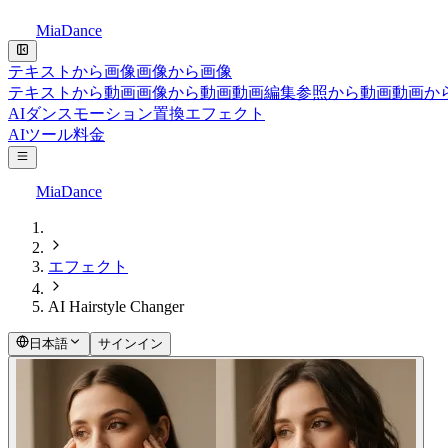
MiaDance
テキストから画像
画像から画像
テキストから動画
画像から動画
動画編集
参照から動画
動画か
AIダンス
モーション置換
エフェクト
AIツール
料金
MiaDance
エフェクト
AI Hairstyle Changer
日本語
サインイン