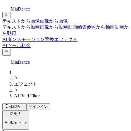
MiaDance
テキストから画像
画像から画像
テキストから動画
画像から動画
動画編集
参照から動画
動画か
ら動画
AIダンス
モーション置換
エフェクト
AIツール
料金
MiaDance
エフェクト
AI Bald Filter
日本語
サインイン
変更
AI Bald Filter