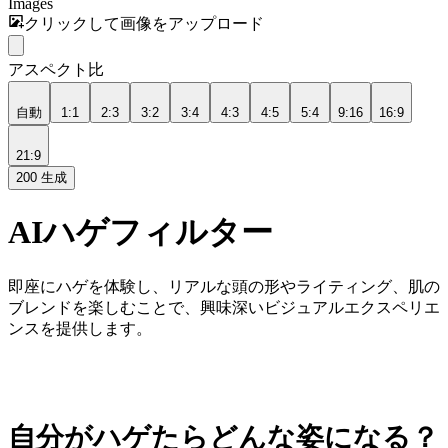
Images
クリックして画像をアップロード
アスペクト比
自動
1:1
2:3
3:2
3:4
4:3
4:5
5:4
9:16
16:9
21:9
200
生成
AIハゲフィルター
即座にハゲを体験し、リアルな頭の形やライティング、肌の
ブレンドを楽しむことで、興味深いビジュアルエクスペリエ
ンスを提供します。
自分がハゲたらどんな姿になる？