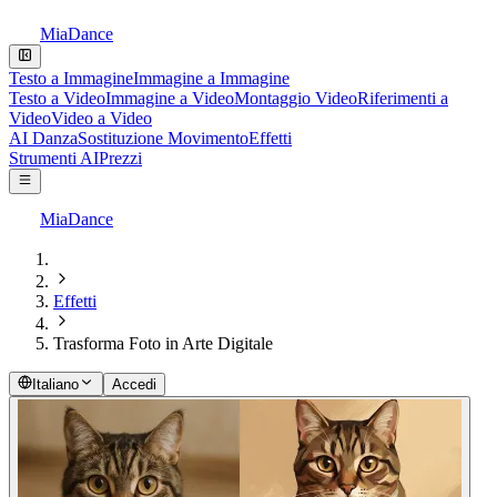
MiaDance
Testo a Immagine
Immagine a Immagine
Testo a Video
Immagine a Video
Montaggio Video
Riferimenti a
Video
Video a Video
AI Danza
Sostituzione Movimento
Effetti
Strumenti AI
Prezzi
MiaDance
Effetti
Trasforma Foto in Arte Digitale
Italiano
Accedi