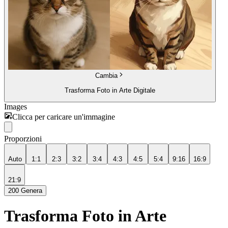
Cambia
Trasforma Foto in Arte Digitale
Images
Clicca per caricare un'immagine
Proporzioni
Auto
1:1
2:3
3:2
3:4
4:3
4:5
5:4
9:16
16:9
21:9
200
Genera
Trasforma Foto in Arte