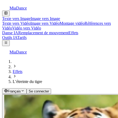
MiaDance
Texte vers Image
Image vers Image
Texte vers Vidéo
Image vers Vidéo
Montage vidéo
Références vers
Vidéo
Vidéo vers Vidéo
Danse IA
Remplacement de mouvement
Effets
Outils IA
Tarifs
MiaDance
Effets
L’étreinte du tigre
Français
Se connecter