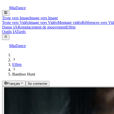
MiaDance
Texte vers Image
Image vers Image
Texte vers Vidéo
Image vers Vidéo
Montage vidéo
Références vers Vi
Danse IA
Remplacement de mouvement
Effets
Outils IA
Tarifs
MiaDance
Effets
Bamboo Hunt
Français
Se connecter