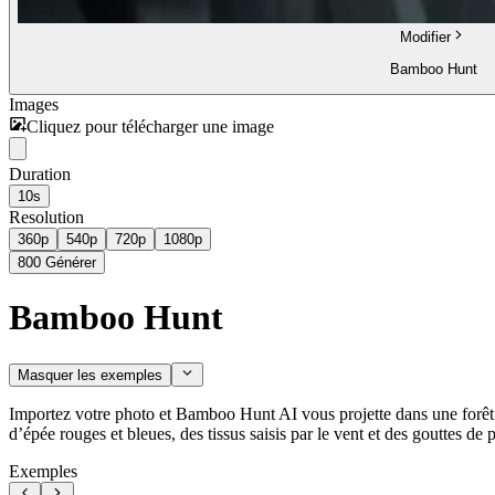
Modifier
Bamboo Hunt
Images
Cliquez pour télécharger une image
Duration
10s
Resolution
360p
540p
720p
1080p
800
Générer
Bamboo Hunt
Masquer les exemples
Importez votre photo et Bamboo Hunt AI vous projette dans une forêt 
d’épée rouges et bleues, des tissus saisis par le vent et des gouttes de
Exemples