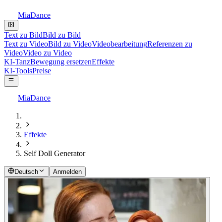
MiaDance
Text zu Bild
Bild zu Bild
Text zu Video
Bild zu Video
Videobearbeitung
Referenzen zu
Video
Video zu Video
KI-Tanz
Bewegung ersetzen
Effekte
KI-Tools
Preise
MiaDance
Effekte
Self Doll Generator
Deutsch
Anmelden