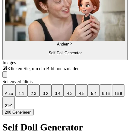
Ändern
Self Doll Generator
Images
Klicken Sie, um ein Bild hochzuladen
Seitenverhältnis
Auto
1:1
2:3
3:2
3:4
4:3
4:5
5:4
9:16
16:9
21:9
200
Generieren
Self Doll Generator