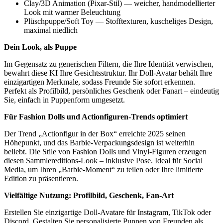
Clay/3D Animation (Pixar-Stil) — weicher, handmodellierter
Look mit warmer Beleuchtung
Plüschpuppe/Soft Toy — Stofftexturen, kuscheliges Design,
maximal niedlich
Dein Look, als Puppe
Im Gegensatz zu generischen Filtern, die Ihre Identität verwischen,
bewahrt diese KI Ihre Gesichtsstruktur. Ihr Doll-Avatar behält Ihre
einzigartigen Merkmale, sodass Freunde Sie sofort erkennen.
Perfekt als Profilbild, persönliches Geschenk oder Fanart – eindeutig
Sie, einfach in Puppenform umgesetzt.
Für Fashion Dolls und Actionfiguren-Trends optimiert
Der Trend „Actionfigur in der Box“ erreichte 2025 seinen
Höhepunkt, und das Barbie-Verpackungsdesign ist weiterhin
beliebt. Die Stile von Fashion Dolls und Vinyl-Figuren erzeugen
diesen Sammlereditions-Look – inklusive Pose. Ideal für Social
Media, um Ihren „Barbie-Moment“ zu teilen oder Ihre limitierte
Edition zu präsentieren.
Vielfältige Nutzung: Profilbild, Geschenk, Fan-Art
Erstellen Sie einzigartige Doll-Avatare für Instagram, TikTok oder
Discord. Gestalten Sie personalisierte Puppen von Freunden als