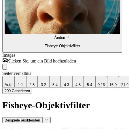
Ändern
Fisheye-Objektivfilter
Images
Klicken Sie, um ein Bild hochzuladen
Seitenverhältnis
Auto
1:1
2:3
3:2
3:4
4:3
4:5
5:4
9:16
16:9
21:9
200
Generieren
Fisheye-Objektivfilter
Beispiele ausblenden