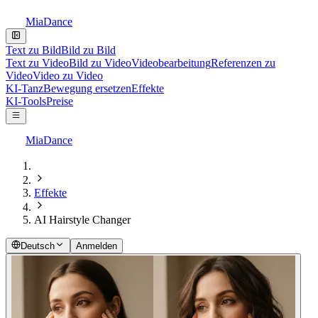
MiaDance
Text zu Bild
Bild zu Bild
Text zu Video
Bild zu Video
Videobearbeitung
Referenzen zu
Video
Video zu Video
KI-Tanz
Bewegung ersetzen
Effekte
KI-Tools
Preise
MiaDance
Effekte
AI Hairstyle Changer
Deutsch
Anmelden