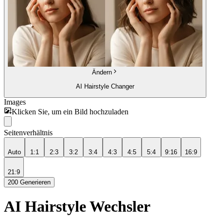
Ändern
AI Hairstyle Changer
Images
Klicken Sie, um ein Bild hochzuladen
Seitenverhältnis
Auto
1:1
2:3
3:2
3:4
4:3
4:5
5:4
9:16
16:9
21:9
200
Generieren
AI Hairstyle Wechsler