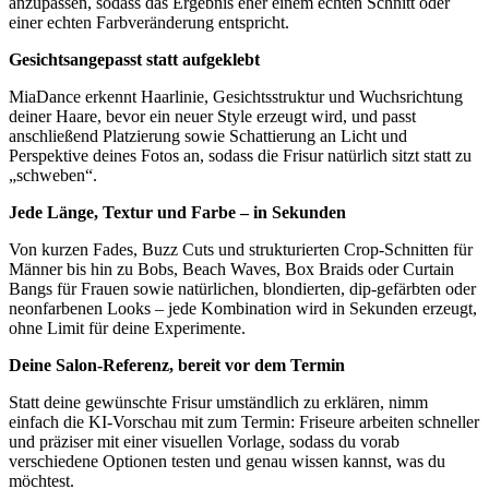
anzupassen, sodass das Ergebnis eher einem echten Schnitt oder
einer echten Farbveränderung entspricht.
Gesichtsangepasst statt aufgeklebt
MiaDance erkennt Haarlinie, Gesichtsstruktur und Wuchsrichtung
deiner Haare, bevor ein neuer Style erzeugt wird, und passt
anschließend Platzierung sowie Schattierung an Licht und
Perspektive deines Fotos an, sodass die Frisur natürlich sitzt statt zu
„schweben“.
Jede Länge, Textur und Farbe – in Sekunden
Von kurzen Fades, Buzz Cuts und strukturierten Crop-Schnitten für
Männer bis hin zu Bobs, Beach Waves, Box Braids oder Curtain
Bangs für Frauen sowie natürlichen, blondierten, dip-gefärbten oder
neonfarbenen Looks – jede Kombination wird in Sekunden erzeugt,
ohne Limit für deine Experimente.
Deine Salon-Referenz, bereit vor dem Termin
Statt deine gewünschte Frisur umständlich zu erklären, nimm
einfach die KI-Vorschau mit zum Termin: Friseure arbeiten schneller
und präziser mit einer visuellen Vorlage, sodass du vorab
verschiedene Optionen testen und genau wissen kannst, was du
möchtest.