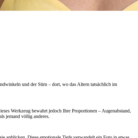
dwinkeln und der Stirn – dort, wo das Altern tatsächlich im
 Dieses Werkzeug bewahrt jedoch Ihre Proportionen – Augenabstand,
als jemand völlig anderes.
 sie anblicken. Diese emotionale Tiefe verwandelt ein Foto in etwas,