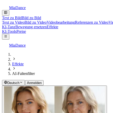
MiaDance
Text zu Bild
Bild zu Bild
Text zu Video
Bild zu Video
Videobearbeitung
Referenzen zu Video
Vi
KI-Tanz
Bewegung ersetzen
Effekte
KI-Tools
Preise
MiaDance
Effekte
AI-Faltenfilter
Deutsch
Anmelden