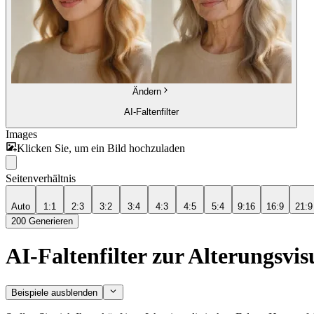
Ändern
AI-Faltenfilter
Images
Klicken Sie, um ein Bild hochzuladen
Seitenverhältnis
Auto
1:1
2:3
3:2
3:4
4:3
4:5
5:4
9:16
16:9
21:9
200
Generieren
AI-Faltenfilter zur Alterungsvis
Beispiele ausblenden