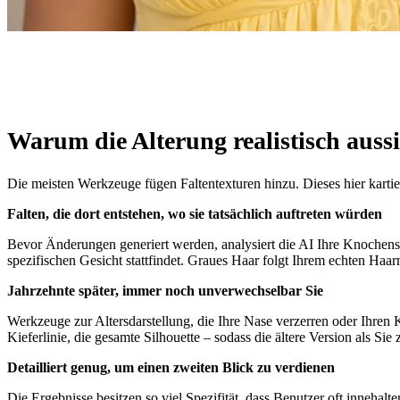
Warum die Alterung realistisch aussi
Die meisten Werkzeuge fügen Faltentexturen hinzu. Dieses hier kartier
Falten, die dort entstehen, wo sie tatsächlich auftreten würden
Bevor Änderungen generiert werden, analysiert die AI Ihre Knochenst
spezifischen Gesicht stattfindet. Graues Haar folgt Ihrem echten Haar
Jahrzehnte später, immer noch unverwechselbar Sie
Werkzeuge zur Altersdarstellung, die Ihre Nase verzerren oder Ihre
Kieferlinie, die gesamte Silhouette – sodass die ältere Version als S
Detailliert genug, um einen zweiten Blick zu verdienen
Die Ergebnisse besitzen so viel Spezifität, dass Benutzer oft innehalt