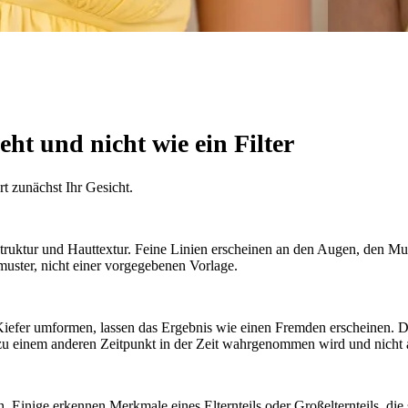
eht und nicht wie ein Filter
t zunächst Ihr Gesicht.
ruktur und Hauttextur. Feine Linien erscheinen an den Augen, den Mun
muster, nicht einer vorgegebenen Vorlage.
n Kiefer umformen, lassen das Ergebnis wie einen Fremden erscheinen.
ie zu einem anderen Zeitpunkt in der Zeit wahrgenommen wird und nicht 
en. Einige erkennen Merkmale eines Elternteils oder Großelternteils, die