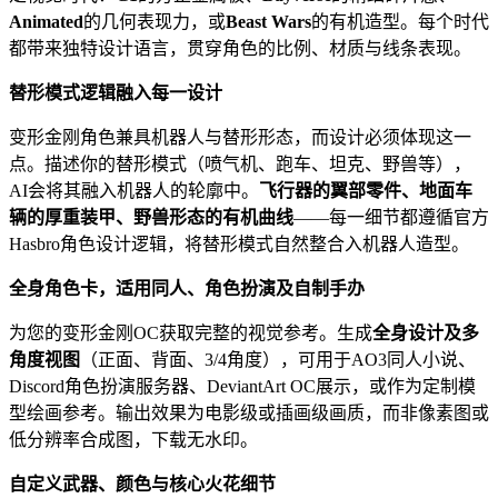
Animated
的几何表现力，或
Beast Wars
的有机造型。每个时代
都带来独特设计语言，贯穿角色的比例、材质与线条表现。
替形模式逻辑融入每一设计
变形金刚角色兼具机器人与替形形态，而设计必须体现这一
点。描述你的替形模式（喷气机、跑车、坦克、野兽等），
AI会将其融入机器人的轮廓中。
飞行器的翼部零件、地面车
辆的厚重装甲、野兽形态的有机曲线
——每一细节都遵循官方
Hasbro角色设计逻辑，将替形模式自然整合入机器人造型。
全身角色卡，适用同人、角色扮演及自制手办
为您的变形金刚OC获取完整的视觉参考。生成
全身设计及多
角度视图
（正面、背面、3/4角度），可用于AO3同人小说、
Discord角色扮演服务器、DeviantArt OC展示，或作为定制模
型绘画参考。输出效果为电影级或插画级画质，而非像素图或
低分辨率合成图，下载无水印。
自定义武器、颜色与核心火花细节