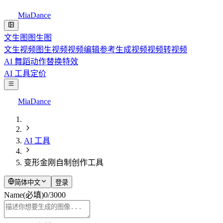
MiaDance
文生图
图生图
文生视频
图生视频
视频编辑
参考生成视频
视频转视频
AI 舞蹈
动作替换
特效
AI 工具
定价
MiaDance
AI 工具
变形金刚自制创作工具
简体中文
登录
Name
(必填)
0
/
3000