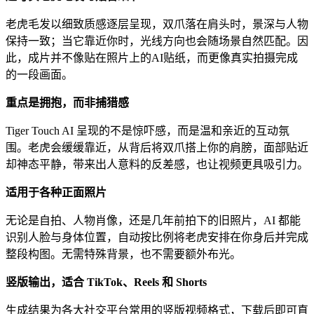
老虎毛发以细致质感逐层呈现，双爪落在肩头时，景深与人物
保持一致；当它靠近你时，光线方向也会随场景自然匹配。因
此，成片并不像贴在照片上的AI贴纸，而更像真实拍摄完成
的一段画面。
重点是拥抱，而非捕猎感
Tiger Touch AI 呈现的不是惊吓感，而是温和亲近的互动氛
围。老虎会缓缓靠近，从背后将双爪搭上你的肩膀，面部贴近
却神态平静，带来出人意料的反差感，也让视频更具吸引力。
适用于各种正面照片
无论是自拍、人物肖像，还是几年前拍下的旧照片，AI 都能
识别人脸与身体位置，自动按比例将老虎安排在你身后并完成
整段构图。无需特殊背景，也不需要额外布光。
竖版输出，适合 TikTok、Reels 和 Shorts
生成结果为各大社交平台常用的竖版视频格式，下载后即可直