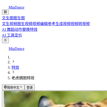
MiaDance
文生图
图生图
文生视频
图生视频
视频编辑
参考生成视频
视频转视频
AI 舞蹈
动作替换
特效
AI 工具
定价
MiaDance
特效
老虎拥抱特效
简体中文
登录