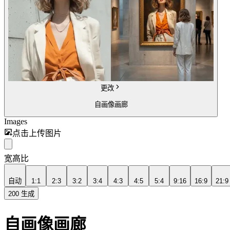
更改
自画像画廊
Images
点击上传图片
宽高比
自动
1:1
2:3
3:2
3:4
4:3
4:5
5:4
9:16
16:9
21:9
200
生成
自画像画廊