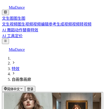
MiaDance
文生图
图生图
文生视频
图生视频
视频编辑
参考生成视频
视频转视频
AI 舞蹈
动作替换
特效
AI 工具
定价
MiaDance
特效
自画像画廊
简体中文
登录