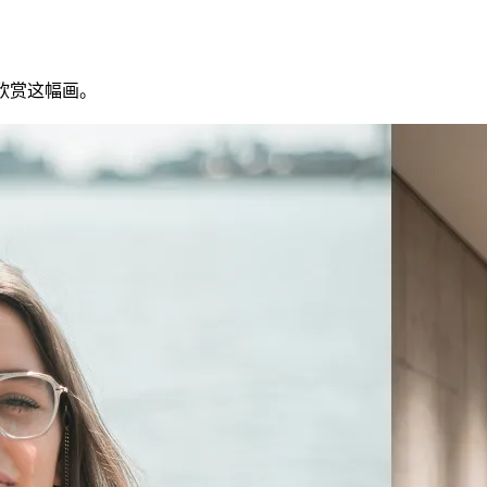
欣赏这幅画。