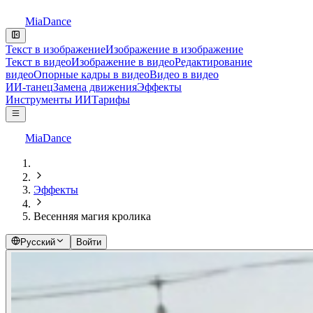
MiaDance
Текст в изображение
Изображение в изображение
Текст в видео
Изображение в видео
Редактирование
видео
Опорные кадры в видео
Видео в видео
ИИ-танец
Замена движения
Эффекты
Инструменты ИИ
Тарифы
MiaDance
Эффекты
Весенняя магия кролика
Русский
Войти