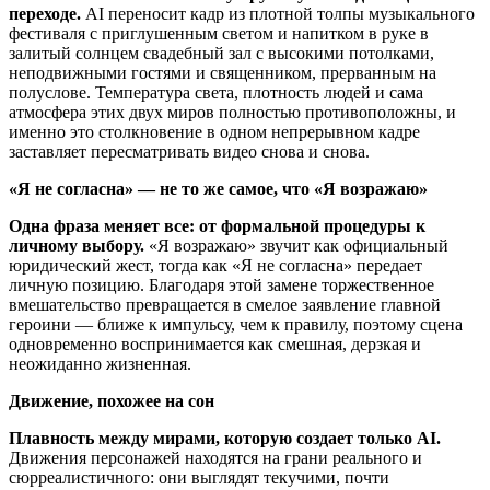
переходе.
AI переносит кадр из плотной толпы музыкального
фестиваля с приглушенным светом и напитком в руке в
залитый солнцем свадебный зал с высокими потолками,
неподвижными гостями и священником, прерванным на
полуслове. Температура света, плотность людей и сама
атмосфера этих двух миров полностью противоположны, и
именно это столкновение в одном непрерывном кадре
заставляет пересматривать видео снова и снова.
«Я не согласна» — не то же самое, что «Я возражаю»
Одна фраза меняет все: от формальной процедуры к
личному выбору.
«Я возражаю» звучит как официальный
юридический жест, тогда как «Я не согласна» передает
личную позицию. Благодаря этой замене торжественное
вмешательство превращается в смелое заявление главной
героини — ближе к импульсу, чем к правилу, поэтому сцена
одновременно воспринимается как смешная, дерзкая и
неожиданно жизненная.
Движение, похожее на сон
Плавность между мирами, которую создает только AI.
Движения персонажей находятся на грани реального и
сюрреалистичного: они выглядят текучими, почти