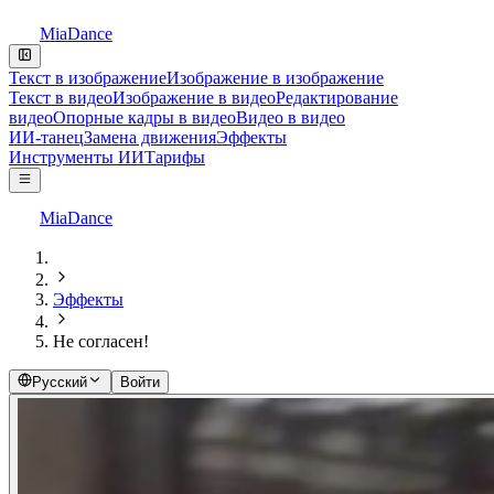
MiaDance
Текст в изображение
Изображение в изображение
Текст в видео
Изображение в видео
Редактирование
видео
Опорные кадры в видео
Видео в видео
ИИ-танец
Замена движения
Эффекты
Инструменты ИИ
Тарифы
MiaDance
Эффекты
Не согласен!
Русский
Войти