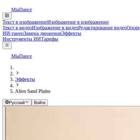
MiaDance
Текст в изображение
Изображение в изображение
Текст в видео
Изображение в видео
Редактирование видео
Опорн
ИИ-танец
Замена движения
Эффекты
Инструменты ИИ
Тарифы
MiaDance
Эффекты
Alien Sand Plains
Русский
Войти