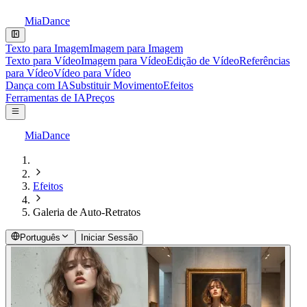
MiaDance
Texto para Imagem
Imagem para Imagem
Texto para Vídeo
Imagem para Vídeo
Edição de Vídeo
Referências
para Vídeo
Vídeo para Vídeo
Dança com IA
Substituir Movimento
Efeitos
Ferramentas de IA
Preços
MiaDance
Efeitos
Galeria de Auto-Retratos
Português
Iniciar Sessão