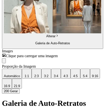
Alterar
Galeria de Auto-Retratos
Images
Clique para carregar uma imagem
Proporção da Imagem
Automático
1:1
2:3
3:2
3:4
4:3
4:5
5:4
9:16
16:9
21:9
200
Gerar
Galeria de Auto-Retratos