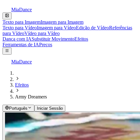
MiaDance
Texto para Imagem
Imagem para Imagem
Texto para Vídeo
Imagem para Vídeo
Edição de Vídeo
Referências
para Vídeo
Vídeo para Vídeo
Dança com IA
Substituir Movimento
Efeitos
Ferramentas de IA
Preços
MiaDance
Efeitos
Army Dreamers
Português
Iniciar Sessão