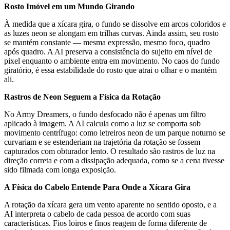
Rosto Imóvel em um Mundo Girando
À medida que a xícara gira, o fundo se dissolve em arcos coloridos e
as luzes neon se alongam em trilhas curvas. Ainda assim, seu rosto
se mantém constante — mesma expressão, mesmo foco, quadro
após quadro. A AI preserva a consistência do sujeito em nível de
pixel enquanto o ambiente entra em movimento. No caos do fundo
giratório, é essa estabilidade do rosto que atrai o olhar e o mantém
ali.
Rastros de Neon Seguem a Física da Rotação
No Army Dreamers, o fundo desfocado não é apenas um filtro
aplicado à imagem. A AI calcula como a luz se comporta sob
movimento centrífugo: como letreiros neon de um parque noturno se
curvariam e se estenderiam na trajetória da rotação se fossem
capturados com obturador lento. O resultado são rastros de luz na
direção correta e com a dissipação adequada, como se a cena tivesse
sido filmada com longa exposição.
A Física do Cabelo Entende Para Onde a Xícara Gira
A rotação da xícara gera um vento aparente no sentido oposto, e a
AI interpreta o cabelo de cada pessoa de acordo com suas
características. Fios loiros e finos reagem de forma diferente de