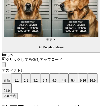
変更
AI Mugshot Maker
Images
クリックして画像をアップロード
アスペクト比
自動
1:1
2:3
3:2
3:4
4:3
4:5
5:4
9:16
16:9
21:9
200
生成