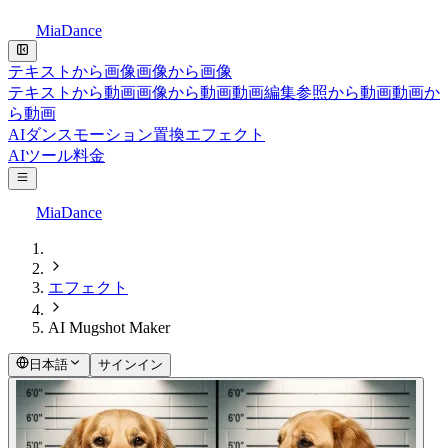
MiaDance
テキストから画像
画像から画像
テキストから動画
画像から動画
動画編集
参照から動画
動画か
ら動画
AIダンス
モーション置換
エフェクト
AIツール
料金
MiaDance
エフェクト
AI Mugshot Maker
日本語
サインイン