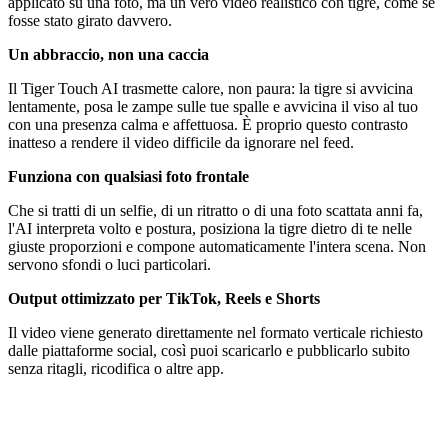
applicato su una foto, ma un vero video realistico con tigre, come se
fosse stato girato davvero.
Un abbraccio, non una caccia
Il Tiger Touch AI trasmette calore, non paura: la tigre si avvicina
lentamente, posa le zampe sulle tue spalle e avvicina il viso al tuo
con una presenza calma e affettuosa. È proprio questo contrasto
inatteso a rendere il video difficile da ignorare nel feed.
Funziona con qualsiasi foto frontale
Che si tratti di un selfie, di un ritratto o di una foto scattata anni fa,
l'AI interpreta volto e postura, posiziona la tigre dietro di te nelle
giuste proporzioni e compone automaticamente l'intera scena. Non
servono sfondi o luci particolari.
Output ottimizzato per TikTok, Reels e Shorts
Il video viene generato direttamente nel formato verticale richiesto
dalle piattaforme social, così puoi scaricarlo e pubblicarlo subito
senza ritagli, ricodifica o altre app.