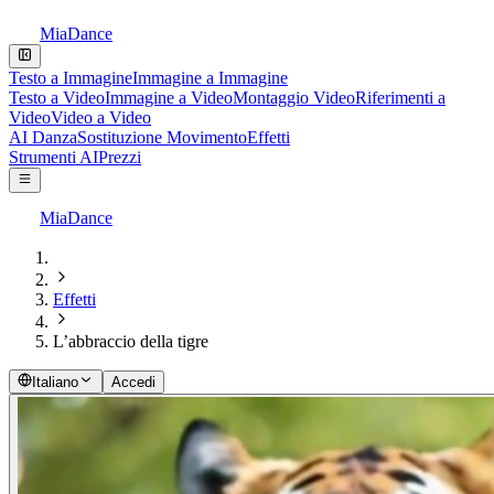
MiaDance
Testo a Immagine
Immagine a Immagine
Testo a Video
Immagine a Video
Montaggio Video
Riferimenti a
Video
Video a Video
AI Danza
Sostituzione Movimento
Effetti
Strumenti AI
Prezzi
MiaDance
Effetti
L’abbraccio della tigre
Italiano
Accedi