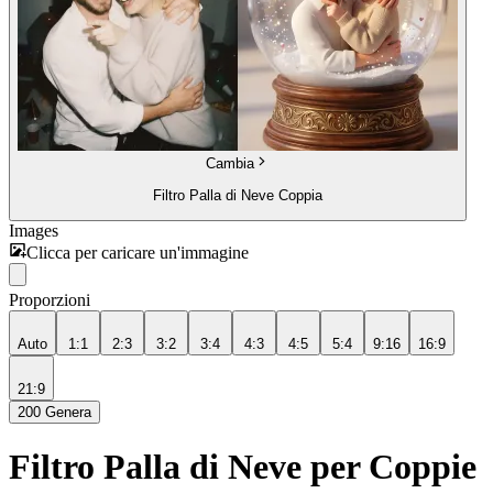
Cambia
Filtro Palla di Neve Coppia
Images
Clicca per caricare un'immagine
Proporzioni
Auto
1:1
2:3
3:2
3:4
4:3
4:5
5:4
9:16
16:9
21:9
200
Genera
Filtro Palla di Neve per Coppie