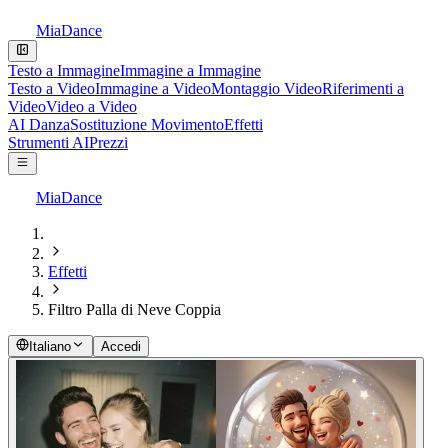
MiaDance
Testo a Immagine
Immagine a Immagine
Testo a Video
Immagine a Video
Montaggio Video
Riferimenti a
Video
Video a Video
AI Danza
Sostituzione Movimento
Effetti
Strumenti AI
Prezzi
MiaDance
Effetti
Filtro Palla di Neve Coppia
Italiano
Accedi