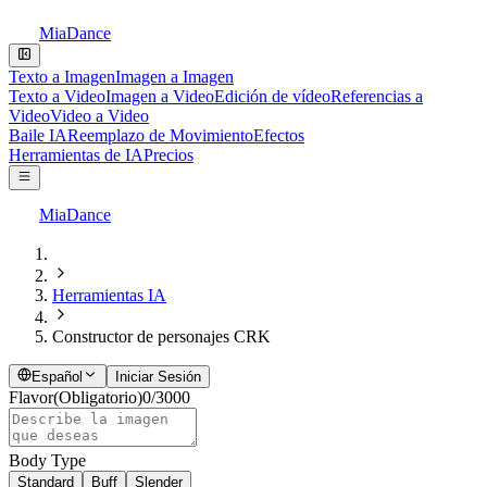
MiaDance
Texto a Imagen
Imagen a Imagen
Texto a Video
Imagen a Video
Edición de vídeo
Referencias a
Video
Video a Video
Baile IA
Reemplazo de Movimiento
Efectos
Herramientas de IA
Precios
MiaDance
Herramientas IA
Constructor de personajes CRK
Español
Iniciar Sesión
Flavor
(Obligatorio)
0
/
3000
Body Type
Standard
Buff
Slender