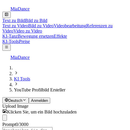
MiaDance
Text zu Bild
Bild zu Bild
Text zu Video
Bild zu Video
Videobearbeitung
Referenzen zu
Video
Video zu Video
KI-Tanz
Bewegung ersetzen
Effekte
KI-Tools
Preise
MiaDance
KI Tools
YouTube Profilbild Ersteller
Deutsch
Anmelden
Upload Image
Klicken Sie, um ein Bild hochzuladen
Prompt
0
/
3000