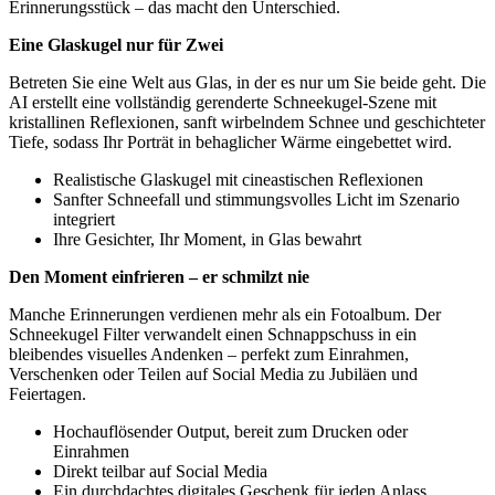
Erinnerungsstück – das macht den Unterschied.
Eine Glaskugel nur für Zwei
Betreten Sie eine Welt aus Glas, in der es nur um Sie beide geht. Die
AI erstellt eine vollständig gerenderte Schneekugel-Szene mit
kristallinen Reflexionen, sanft wirbelndem Schnee und geschichteter
Tiefe, sodass Ihr Porträt in behaglicher Wärme eingebettet wird.
Realistische Glaskugel mit cineastischen Reflexionen
Sanfter Schneefall und stimmungsvolles Licht im Szenario
integriert
Ihre Gesichter, Ihr Moment, in Glas bewahrt
Den Moment einfrieren – er schmilzt nie
Manche Erinnerungen verdienen mehr als ein Fotoalbum. Der
Schneekugel Filter verwandelt einen Schnappschuss in ein
bleibendes visuelles Andenken – perfekt zum Einrahmen,
Verschenken oder Teilen auf Social Media zu Jubiläen und
Feiertagen.
Hochauflösender Output, bereit zum Drucken oder
Einrahmen
Direkt teilbar auf Social Media
Ein durchdachtes digitales Geschenk für jeden Anlass