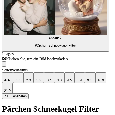
Ändern
Pärchen Schneekugel Filter
Images
Klicken Sie, um ein Bild hochzuladen
Seitenverhältnis
Auto
1:1
2:3
3:2
3:4
4:3
4:5
5:4
9:16
16:9
21:9
200
Generieren
Pärchen Schneekugel Filter