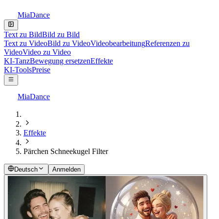
MiaDance
Text zu Bild
Bild zu Bild
Text zu Video
Bild zu Video
Videobearbeitung
Referenzen zu
Video
Video zu Video
KI-Tanz
Bewegung ersetzen
Effekte
KI-Tools
Preise
MiaDance
Effekte
Pärchen Schneekugel Filter
Deutsch
Anmelden