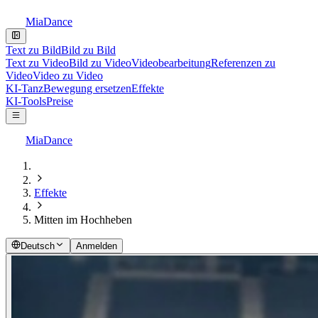
MiaDance
Text zu Bild
Bild zu Bild
Text zu Video
Bild zu Video
Videobearbeitung
Referenzen zu
Video
Video zu Video
KI-Tanz
Bewegung ersetzen
Effekte
KI-Tools
Preise
MiaDance
Effekte
Mitten im Hochheben
Deutsch
Anmelden