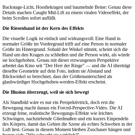
Backstage-Licht, Hoodiekragen und baumelnde Beine: Genau diese
Details machen Caught Mid-Lift zu einem viralen Videoeffekt, der
beim Scrollen sofort auffällt.
Die Riesenhand ist der Kern des Effekts
Die visuelle Logik ist einfach und wirkungsvoll: Eine Hand in
normaler Größe im Vordergrund trifft auf eine Person in normaler
Größe im Hintergrund. Sobald der Winkel stimmt, scheint sich die
Hand um den Kragen zu schließen und die Person wirkt, als würde
sie hochgehoben. Genau mit dieser erzwungenen Perspektive
arbeitet das Kino seit "Der Herr der Ringe" — und die AI überträgt
dieselbe Geometrie auf dein Foto, indem sie Abstand und
Blickwinkel so berechnet, dass der Größenunterschied als
glaubwürdiger Hochgehoben-werden-Effekt erscheint.
Die Illusion überzeugt, weil sie sich bewegt
Als Standbild wäre es nur ein Perspektivtrick, doch erst die
Bewegung macht daraus ein Forced-Perspective-Video. Die AI
erzeugt feine, realistische Bewegungs-Effekte wie leichtes
Schwingen, nachziehende Gliedmaßen und ein kurzes Einpendeln
des Körpers, damit das Gehirn die Szene als echtes Schweben in der
Luft liest. Genau in diesem Moment bleiben Zuschauer hängen und
fragen sich: "Wie schwebt sie wirklich?"