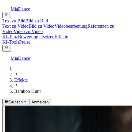
MiaDance
Text zu Bild
Bild zu Bild
Text zu Video
Bild zu Video
Videobearbeitung
Referenzen zu
Video
Video zu Video
KI-Tanz
Bewegung ersetzen
Effekte
KI-Tools
Preise
MiaDance
Effekte
Bamboo Hunt
Deutsch
Anmelden