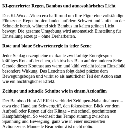
KI-generierter Regen, Bambus und atmosphärisches Licht
Das KI-Wuxia-Video erschafft rund um Ihre Figur eine vollständige
Filmszene. Regentropfen landen auf dem Schwert und laufen an der
Schneide herab, während sich Bambus im kalten grünen Licht
bewegt. Die gesamte Umgebung wird automatisch Einstellung für
Einstellung erzeugt – ohne Dreharbeiten.
Rote und blaue Schwertenergie in jeder Szene
Jeder Schlag erzeugt eine markante zweifarbige Energiespur:
kräftiges Rot auf der einen, elektrisches Blau auf der anderen Seite.
Gerade dieser Kontrast aus warm und kühl verleiht jedem Einzelbild
besondere Wirkung. Das Leuchten folgt dabei präzise dem
Bewegungsbogen und wirkt so als natürlicher Teil der Action statt
wie ein nachträglicher Effekt.
Zeitlupe und schnelle Schnitte wie in einem Actionfilm
Der Bamboo Hunt AI Effekt verbindet Zeitlupen-Nahaufnahmen –
etwa eine Hand am Schwertgriff, den fokussierten Blick vor dem
Aufprall oder Regen auf der Klinge – mit schnell geschnittenen
Kampfabfolgen. So wechselt das Tempo stimmig zwischen
Spannung und Bewegung, ganz wie in einer inszenierten
Actionszene. Manuelle Bearbeitung ist nicht nötig.