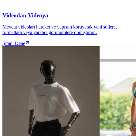
Videodan Videoya
Mevcut videoları hareket ve yapısını koruyarak yeni stillere,
formatlara veya yaratıcı görünümlere dönüştürün.
Şimdi Dene