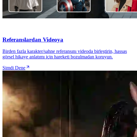
Referanslardan Videoya
Birden fazla karakter/sahne referansını videoda birleştirin, hassas
görsel hikaye anlatımı için hareketi bozulmadan koruyun.
Şimdi Dene