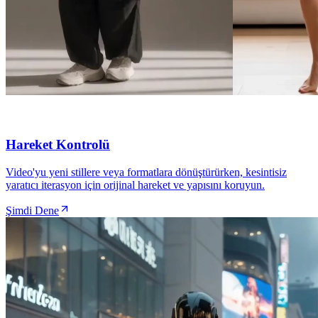
Hareket Kontrolü
Video'yu yeni stillere veya formatlara dönüştürürken, kesintisiz
yaratıcı iterasyon için orijinal hareket ve yapısını koruyun.
Şimdi Dene