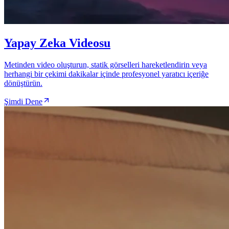
Yapay Zeka Videosu
Metinden video oluşturun, statik görselleri hareketlendirin veya
herhangi bir çekimi dakikalar içinde profesyonel yaratıcı içeriğe
dönüştürün.
Şimdi Dene