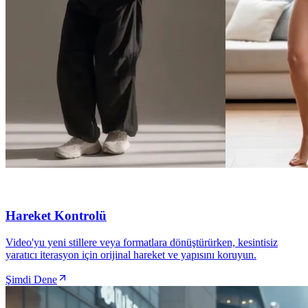
Hareket Kontrolü
Video'yu yeni stillere veya formatlara dönüştürürken, kesintisiz
yaratıcı iterasyon için orijinal hareket ve yapısını koruyun.
Şimdi Dene