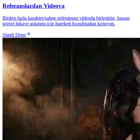
Referanslardan Videoya
Birden fazla karakter/sahne referansını videoda birleştirin, hassas
görsel hikaye anlatımı için hareketi bozulmadan koruyun.
Şimdi Dene