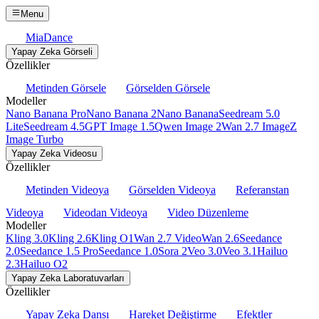
Menu
MiaDance
Yapay Zeka Görseli
Özellikler
Metinden Görsele
Görselden Görsele
Modeller
Nano Banana Pro
Nano Banana 2
Nano Banana
Seedream 5.0
Lite
Seedream 4.5
GPT Image 1.5
Qwen Image 2
Wan 2.7 Image
Z
Image Turbo
Yapay Zeka Videosu
Özellikler
Metinden Videoya
Görselden Videoya
Referanstan
Videoya
Videodan Videoya
Video Düzenleme
Modeller
Kling 3.0
Kling 2.6
Kling O1
Wan 2.7 Video
Wan 2.6
Seedance
2.0
Seedance 1.5 Pro
Seedance 1.0
Sora 2
Veo 3.0
Veo 3.1
Hailuo
2.3
Hailuo O2
Yapay Zeka Laboratuvarları
Özellikler
Yapay Zeka Dansı
Hareket Değiştirme
Efektler