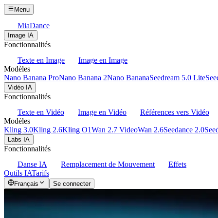
Menu
MiaDance
Image IA
Fonctionnalités
Texte en Image
Image en Image
Modèles
Nano Banana Pro
Nano Banana 2
Nano Banana
Seedream 5.0 Lite
See
Vidéo IA
Fonctionnalités
Texte en Vidéo
Image en Vidéo
Références vers Vidéo
Modèles
Kling 3.0
Kling 2.6
Kling O1
Wan 2.7 Video
Wan 2.6
Seedance 2.0
Seed
Labs IA
Fonctionnalités
Danse IA
Remplacement de Mouvement
Effets
Outils IA
Tarifs
Français
Se connecter