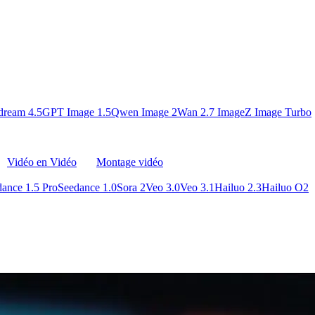
dream 4.5
GPT Image 1.5
Qwen Image 2
Wan 2.7 Image
Z Image Turbo
Vidéo en Vidéo
Montage vidéo
ance 1.5 Pro
Seedance 1.0
Sora 2
Veo 3.0
Veo 3.1
Hailuo 2.3
Hailuo O2