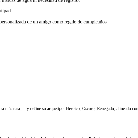
 marcas de agua ni necesidad de registro.
attpad
n personalizada de un amigo como regalo de cumpleaños
 más rara — y define su arquetipo: Heroico, Oscuro, Renegado, alineado con C