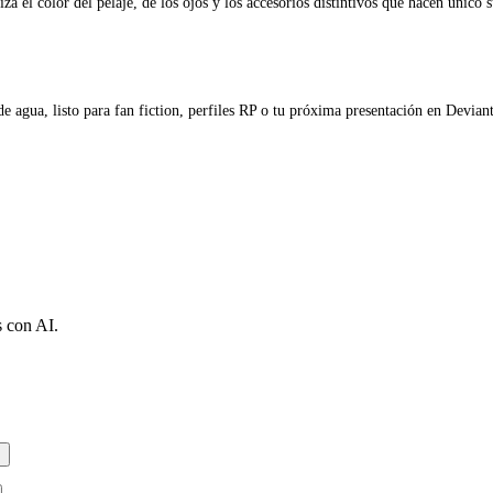
a el color del pelaje, de los ojos y los accesorios distintivos que hacen único 
 agua, listo para fan fiction, perfiles RP o tu próxima presentación en Devian
s con AI.