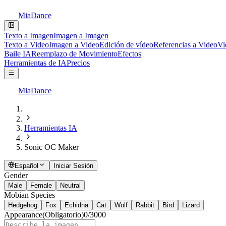
MiaDance
Texto a Imagen
Imagen a Imagen
Texto a Video
Imagen a Video
Edición de vídeo
Referencias a Video
Vi
Baile IA
Reemplazo de Movimiento
Efectos
Herramientas de IA
Precios
MiaDance
Herramientas IA
Sonic OC Maker
Español
Iniciar Sesión
Gender
Male
Female
Neutral
Mobian Species
Hedgehog
Fox
Echidna
Cat
Wolf
Rabbit
Bird
Lizard
Appearance
(Obligatorio)
0
/
3000