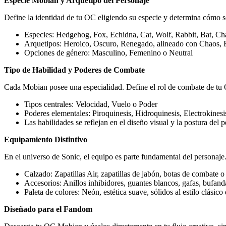
Especie Mobian y Arquetipo del Personaje
Define la identidad de tu OC eligiendo su especie y determina cómo s
Especies: Hedgehog, Fox, Echidna, Cat, Wolf, Rabbit, Bat, Ch
Arquetipos: Heroico, Oscuro, Renegado, alineado con Chaos, Ex
Opciones de género: Masculino, Femenino o Neutral
Tipo de Habilidad y Poderes de Combate
Cada Mobian posee una especialidad. Define el rol de combate de tu O
Tipos centrales: Velocidad, Vuelo o Poder
Poderes elementales: Piroquinesis, Hidroquinesis, Electrokines
Las habilidades se reflejan en el diseño visual y la postura del 
Equipamiento Distintivo
En el universo de Sonic, el equipo es parte fundamental del personaje. 
Calzado: Zapatillas Air, zapatillas de jabón, botas de combate o 
Accesorios: Anillos inhibidores, guantes blancos, gafas, bufand
Paleta de colores: Neón, estética suave, sólidos al estilo clásic
Diseñado para el Fandom