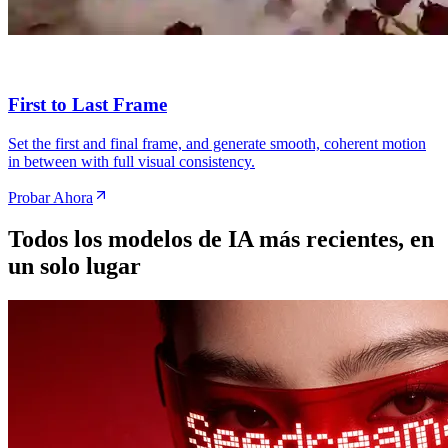
First to Last Frame
Set the first and final frame, and generate smooth, coherent motion
in between with full visual consistency.
Probar Ahora
Todos los modelos de IA más recientes, en
un solo lugar