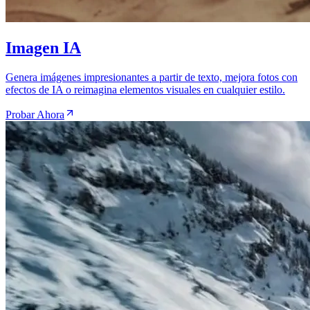
Imagen IA
Genera imágenes impresionantes a partir de texto, mejora fotos con
efectos de IA o reimagina elementos visuales en cualquier estilo.
Probar Ahora