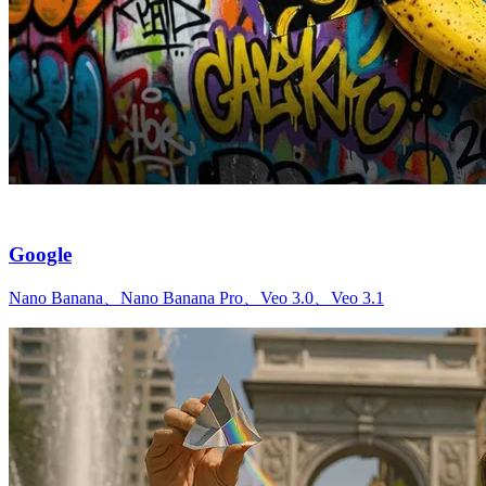
Google
Nano Banana、Nano Banana Pro、Veo 3.0、Veo 3.1