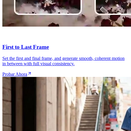
First to Last Frame
Set the first and final frame, and generate smooth, coherent motion
in between with full visual consistency.
Probar Ahora