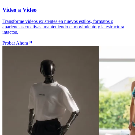
Video a Video
Transforme videos existentes en nuevos estilos, formatos o
apariencias creativas, manteniendo el movimiento y la estructura
intactos.
Probar Ahora