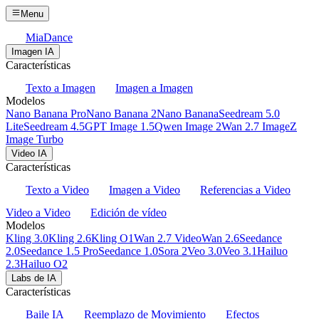
Menu
MiaDance
Imagen IA
Características
Texto a Imagen
Imagen a Imagen
Modelos
Nano Banana Pro
Nano Banana 2
Nano Banana
Seedream 5.0
Lite
Seedream 4.5
GPT Image 1.5
Qwen Image 2
Wan 2.7 Image
Z
Image Turbo
Video IA
Características
Texto a Video
Imagen a Video
Referencias a Video
Video a Video
Edición de vídeo
Modelos
Kling 3.0
Kling 2.6
Kling O1
Wan 2.7 Video
Wan 2.6
Seedance
2.0
Seedance 1.5 Pro
Seedance 1.0
Sora 2
Veo 3.0
Veo 3.1
Hailuo
2.3
Hailuo O2
Labs de IA
Características
Baile IA
Reemplazo de Movimiento
Efectos