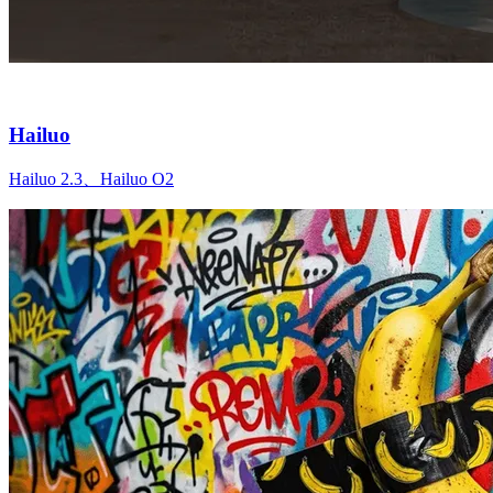
Hailuo
Hailuo 2.3、Hailuo O2